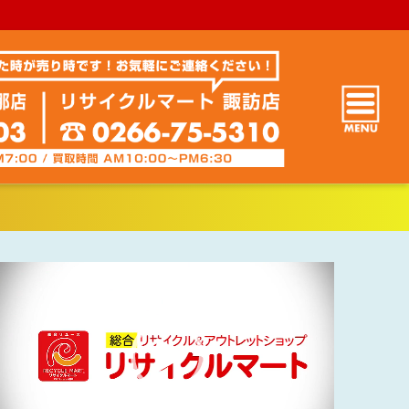
動
画
プ
レ
ー