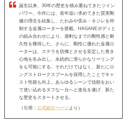
誕生以来、30年の歴史を積み重ねてきたツイン
パワー。今作には、長年追い求めてきた質実剛
健の理念を結集し、たわみや歪み・ネジレを抑
制する金属ローターを搭載。HAGANEボディと
の組み合わせにより、過剰なまでの剛性感と耐
久性を獲得した。さらに、剛性に優れた金属ロ
ーターは、ステラを彷彿とさせる安定した巻き
心地を生み出し、永続的に滑らかなリーリング
をも可能にする。それだけではなく、新たにロ
ングストロークスプールを採用したことでキャ
スト性能も向上。あらゆるシーンで信頼をおい
て使い込めるタフな一台へと進化を遂げ、新た
な歴史をスタートさせる。
（引用：
公式紹介ページ
より）