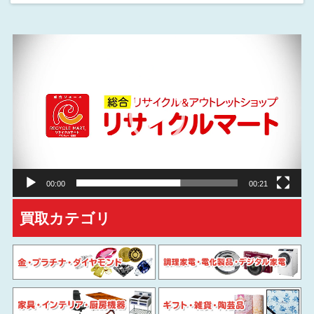
動
画
プ
レ
ー
ヤ
ー
00:00
00:21
買取カテゴリ