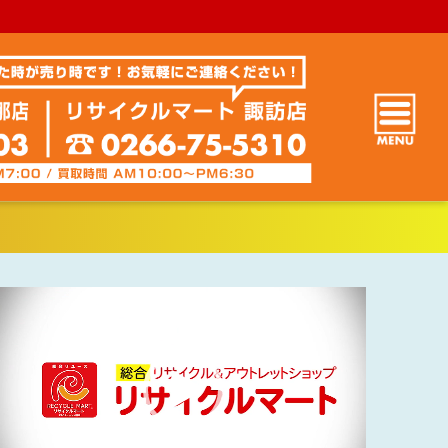
動
画
プ
レ
ー