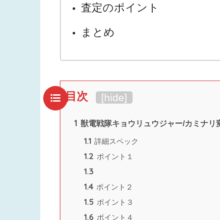
査定のポイント
まとめ
目次
[
hide
]
1
獣電戦隊キョウリュウジャー/カミナリ
1.1
詳細スペック
1.2
ポイント１
1.3
1.4
ポイント２
1.5
ポイント３
1.6
ポイント４