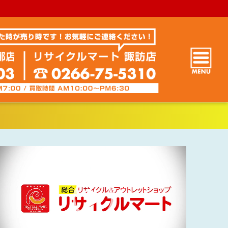
動
画
プ
レ
ー