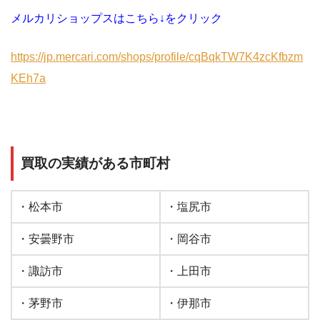
メルカリショップスはこちら↓をクリック
https://jp.mercari.com/shops/profile/cqBqkTW7K4zcKfbzm
KEh7a
買取の実績がある市町村
・松本市
・塩尻市
・安曇野市
・岡谷市
・諏訪市
・上田市
・茅野市
・伊那市