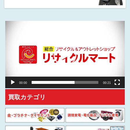
動
画
プ
レ
ー
ヤ
ー
00:00
00:21
買取カテゴリ