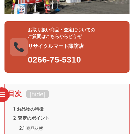
お取り扱い商品・査定についての
ご質問はこちらからどうぞ
リサイクルマート諏訪店
0266-75-5310
目次
[
hide
]
1
お品物の特徴
2
査定のポイント
2.1
商品状態