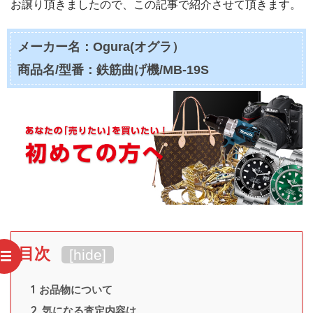
お譲り頂きましたので、この記事で紹介させて頂きます。
メーカー名：Ogura(オグラ）
商品名/型番：鉄筋曲げ機/MB-19S
目次
[
hide
]
1
お品物について
2
気になる査定内容は…