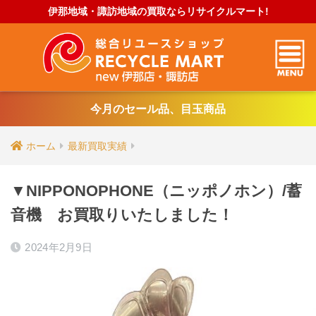
伊那地域・諏訪地域の買取ならリサイクルマート!
今月のセール品、目玉商品
ホーム
最新買取実績
▼NIPPONOPHONE（ニッポノホン）/蓄
音機 お買取りいたしました！
2024年2月9日