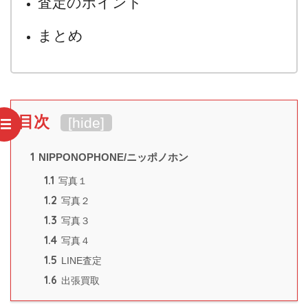
査定のポイント
まとめ
目次
[
hide
]
1
NIPPONOPHONE/ニッポノホン
1.1
写真１
1.2
写真２
1.3
写真３
1.4
写真４
1.5
LINE査定
1.6
出張買取