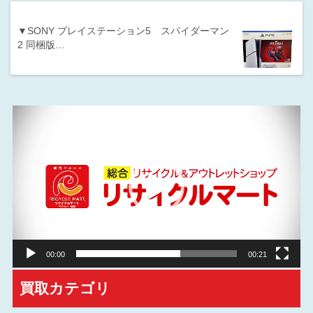
▼SONY プレイステーション5 スパイダーマン
2 同梱版…
動
画
プ
レ
ー
ヤ
ー
00:00
00:21
買取カテゴリ