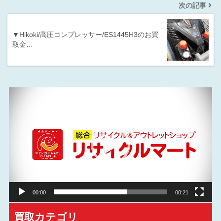
次の記事
▼Hikoki/高圧コンプレッサー/ES1445H3のお買
取金…
動
画
プ
レ
ー
ヤ
ー
00:00
00:21
買取カテゴリ