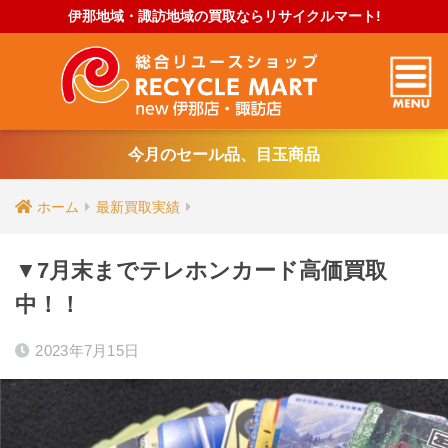
伊那地域・諏訪地域の買取ならリサイクルマート!
今月のセール品、目玉商品
ホーム
最新買取実績
▼7月末までテレホンカード高価買取
中！！
2023年7月15日