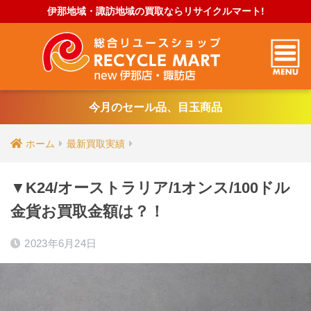
伊那地域・諏訪地域の買取ならリサイクルマート!
今月のセール品、目玉商品
ホーム
最新買取実績
▼K24/オーストラリア/1オンス/100ドル
金貨お買取金額は？！
2023年6月24日