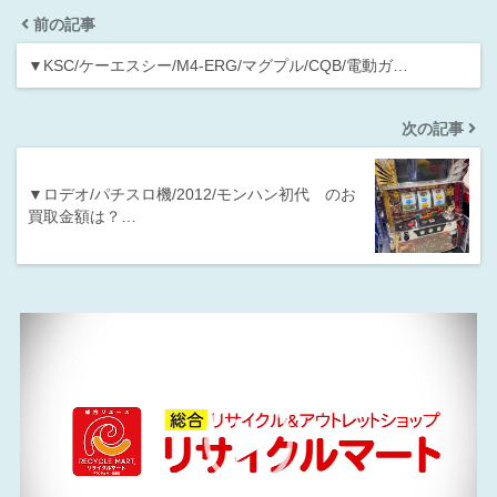
前の記事
▼KSC/ケーエスシー/M4-ERG/マグプル/CQB/電動ガ…
次の記事
▼ロデオ/パチスロ機/2012/モンハン初代 のお
買取金額は？…
動
画
プ
レ
ー
ヤ