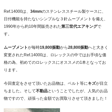
Ref.14000は、
34mm
のステンレススチール製ケースに、
日付機能を持たないシンプルな３針ムーブメントを備え、
1990年から約10年間販売された
第三世代エアキング
で
す。
ムーブメント
が毎時
19,800振動
から
28,800振動
へと大きく
変更されたRef.14000は、ロレックスの中ではお手頃な価
格の為、初めてのロレックスにオススメの1本となってお
ります。
今回査定をさせて頂いたお品物は、ベルト等に
キズ
が目立
ちました。そして
不動品
ということでしたが、人気のお品
物ですので、頑張った金額でお買取りさせて頂きました！