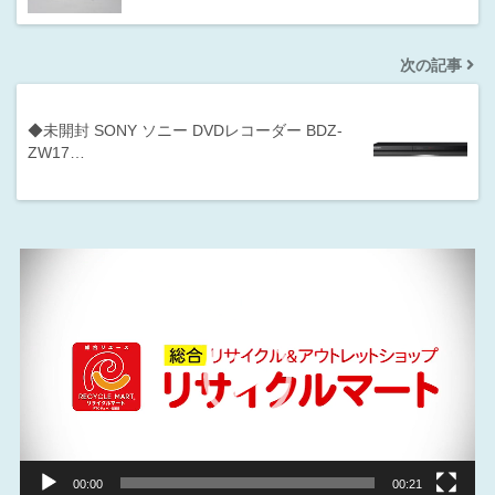
次の記事
◆未開封 SONY ソニー DVDレコーダー BDZ-
ZW17…
動
画
プ
レ
ー
ヤ
ー
00:00
00:21