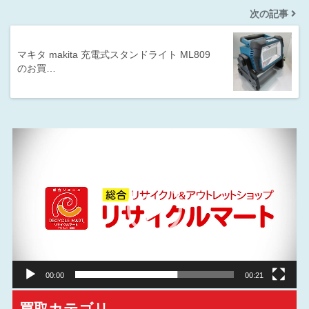
次の記事
マキタ makita 充電式スタンドライト ML809
のお買…
動
画
プ
レ
ー
ヤ
ー
00:00
00:21
買取カテゴリ