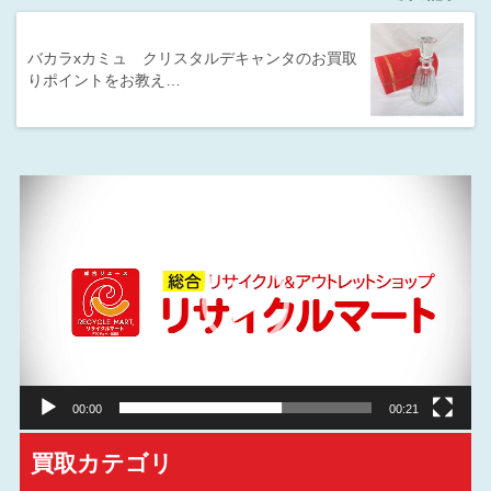
バカラxカミュ クリスタルデキャンタのお買取
りポイントをお教え…
動
画
プ
レ
ー
ヤ
ー
00:00
00:21
買取カテゴリ