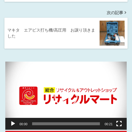
次の記事
マキタ エアビス打ち機/高圧用 お譲り頂きま
した
動
画
プ
レ
ー
ヤ
ー
00:00
00:21