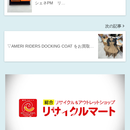
シェネPM リ…
次の記事
▽AMERI RIDERS DOCKING COAT をお買取…
動
画
プ
レ
ー
ヤ
ー