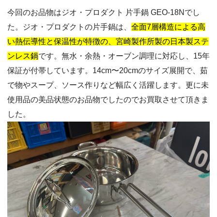
今回のお品物はジオ・プロダクト 片手鍋 GEO-18Nでし
た。ジオ・プロダクトの片手鍋は、
全面7層構造による高
い熱伝導性と保温性が特徴の、宮崎製作所製の日本製ステ
ンレス鍋
です。無水・余熱・オーブン調理に対応し、15年
保証が付帯しています。14cm〜20cmのサイズ展開で、茹
で物やスープ、ソース作りなど幅広く活躍します。更に未
使用品の美品状態のお品物でしたのでお買取させて頂きま
した。