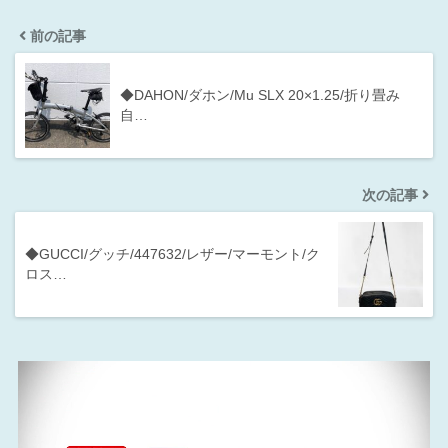
前の記事
◆DAHON/ダホン/Mu SLX 20×1.25/折り畳み
自…
次の記事
◆GUCCI/グッチ/447632/レザー/マーモント/ク
ロス…
動
画
プ