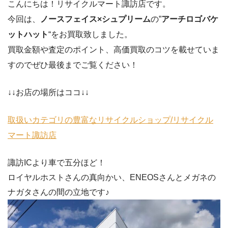
こんにちは！リサイクルマート諏訪店です。
今回は、
ノースフェイス×シュプリーム
の”
アーチロゴバケ
ットハット
“をお買取致しました。
買取金額や査定のポイント、高価買取のコツを載せていま
すのでぜひ最後までご覧ください！
↓↓お店の場所はココ↓↓
取扱いカテゴリの豊富なリサイクルショップ/リサイクル
マート諏訪店
諏訪ICより車で五分ほど！
ロイヤルホストさんの真向かい、ENEOSさんとメガネの
ナガタさんの間の立地です♪