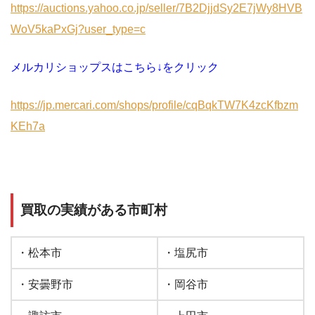
https://auctions.yahoo.co.jp/seller/7B2DjjdSy2E7jWy8HVB
WoV5kaPxGj?user_type=c
メルカリショップスはこちら↓をクリック
https://jp.mercari.com/shops/profile/cqBqkTW7K4zcKfbzm
KEh7a
買取の実績がある市町村
・松本市
・塩尻市
・安曇野市
・岡谷市