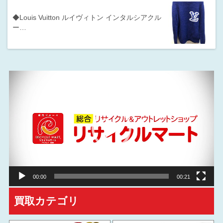
◆Louis Vuitton ルイヴィトン インタルシアクル
ー…
動
画
プ
レ
ー
ヤ
ー
00:00
00:21
買取カテゴリ