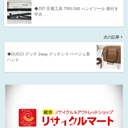
◆JST 圧着工具 TRS-240 ハンドツール 箱付き
中古…
次の記事
◆GUCCI グッチ 2way グッチシマ ベージュ系
ハンド…
動
画
プ
レ
ー