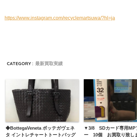
https://www.instagram.com/recyclemartsuwa/?hl=ja
CATEGORY :
最新買取実績
◆BottegaVeneta ボッテガヴェネ
▼3/8 SDカード専用M
タ イントレチャートトートバッグ
ー 10個 お買取り致し