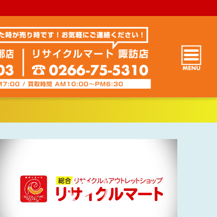
動
画
プ
レ
ー