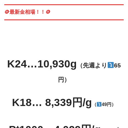
🪙最新金相場！！🪙
K24…10,930g
（先週より
65
円）
K18… 8,339円/g
（
49円）