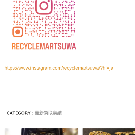
https://www.instagram.com/recyclemartsuwa/?hl=ja
CATEGORY :
最新買取実績