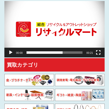
動
画
プ
レ
ー
ヤ
ー
00:00
00:21
買取カテゴリ