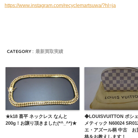
https://www.instagram.com/recyclemartsuwa/?hl=ja
CATEGORY :
最新買取実績
★k18 喜平 ネックレス なんと
◆LOUISVUITTON ポ
200g！お譲り頂きました(*^_^*)★
メティック N60024 SR01
エ・アズール柄 中古 お
格をお教えします！