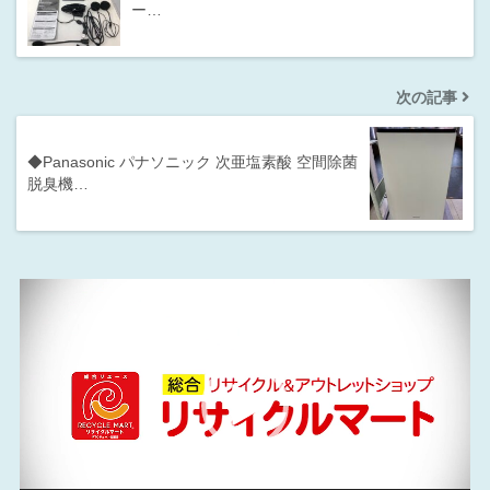
ー…
次の記事
◆Panasonic パナソニック 次亜塩素酸 空間除菌
脱臭機…
動
画
プ
レ
ー
ヤ
ー