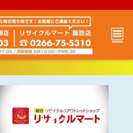
動
画
プ
レ
ー