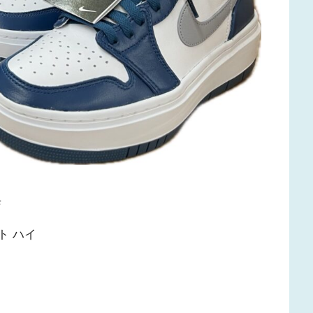
店
ト ハイ