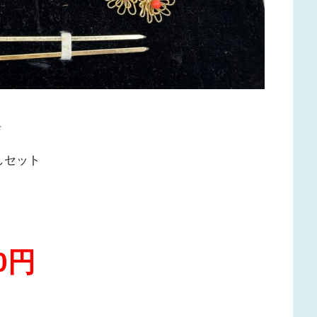
店
しセット
0円