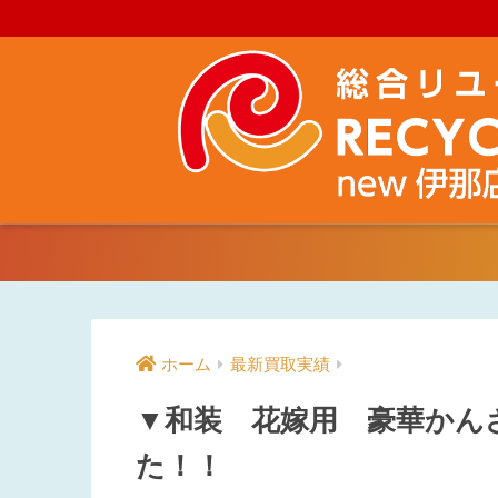
ホーム
最新買取実績
▼和装 花嫁用 豪華かん
た！！