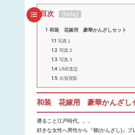
目次
[
hide
]
1
和装 花嫁用 豪華かんざしセット
1.1
写真１
1.2
写真２
1.3
写真３
1.4
LINE査定
1.5
出張買取
和装 花嫁用 豪華かんざし
遡ること江戸時代。。。
好きな女性へ男性から『簪(かんざし)』