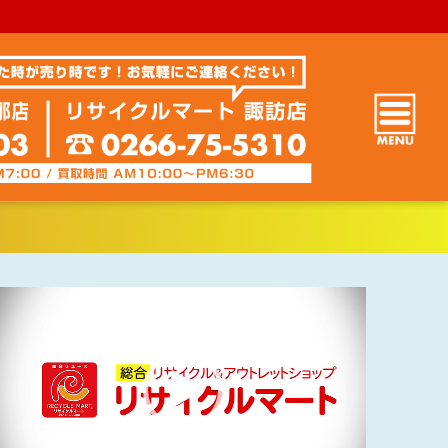
動
画
プ
レ
ー