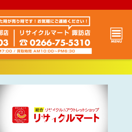
動
画
プ
レ
ー