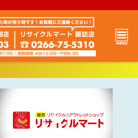
動
画
プ
レ
ー