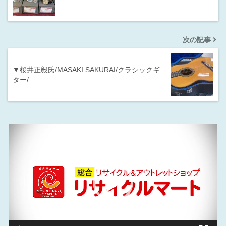
次の記事
▼桜井正毅氏/MASAKI SAKURAI/クラシックギ
ター/…
動
画
プ
レ
ー
ヤ
ー