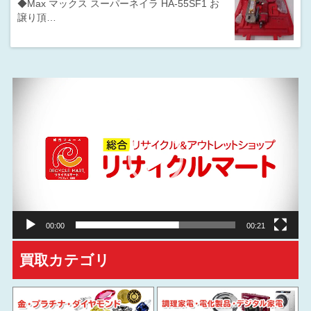
◆Max マックス スーパーネイラ HA-55SF1 お
譲り頂…
動
画
プ
レ
ー
ヤ
ー
00:00
00:21
買取カテゴリ