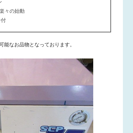
ン
楽々の始動
ー付
可能なお品物となっております。