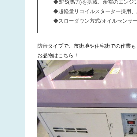
◆
6PS(馬力)を搭載、余裕のエンジ
◆
超軽量リコイルスターター採用、
◆
スローダウン方式/オイルセンサ
防音タイプで、市街地や住宅街での作業も
お品物はこちら！