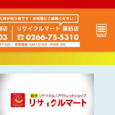
動
画
プ
レ
ー