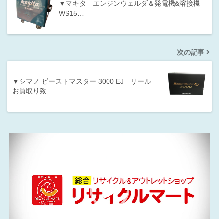
▼マキタ エンジンウェルダ＆発電機&溶接機
WS15…
次の記事
▼シマノ ビーストマスター 3000 EJ リール
お買取り致…
動
画
プ
レ
ー
ヤ