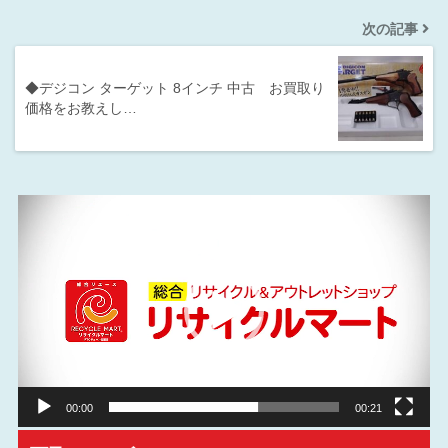
次の記事
◆デジコン ターゲット 8インチ 中古 お買取り
価格をお教えし…
動
画
プ
レ
ー
ヤ
ー
00:00
00:21