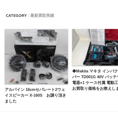
CATEGORY :
最新買取実績
◆Makita マキタ イン
バー TD001G 40V バッテ
電器×1 ケース付属 電動
お買取り価格をお教えし
アルパイン 16cmセパレート2ウェ
イスピーカー X-160S お譲り頂き
ました