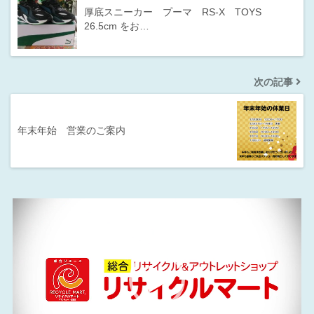
厚底スニーカー プーマ RS-X TOYS
26.5cm をお…
次の記事
年末年始 営業のご案内
動
画
プ
レ
ー
ヤ