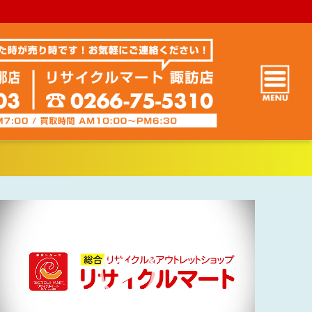
動
画
プ
レ
ー