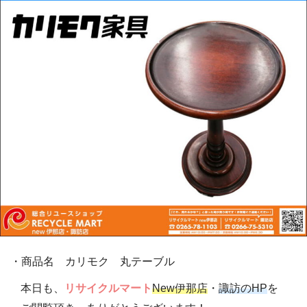
・商品名 カリモク 丸テーブル
本日も、
リサイクルマート
New伊那店
・
諏訪のHP
を