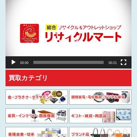
動
画
プ
レ
ー
ヤ
ー
00:00
00:21
買取カテゴリ