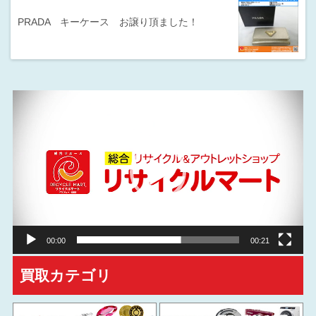
PRADA キーケース お譲り頂ました！
動
画
プ
レ
ー
ヤ
ー
00:00
00:21
買取カテゴリ