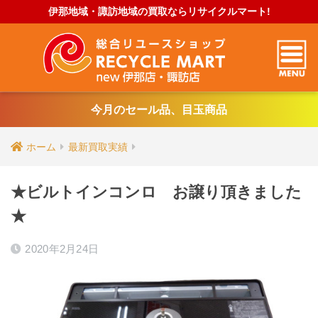
伊那地域・諏訪地域の買取ならリサイクルマート!
今月のセール品、目玉商品
ホーム
最新買取実績
★ビルトインコンロ お譲り頂きました
★
2020年2月24日