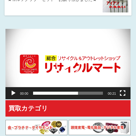
動
画
プ
レ
ー
ヤ
ー
00:00
00:21
買取カテゴリ