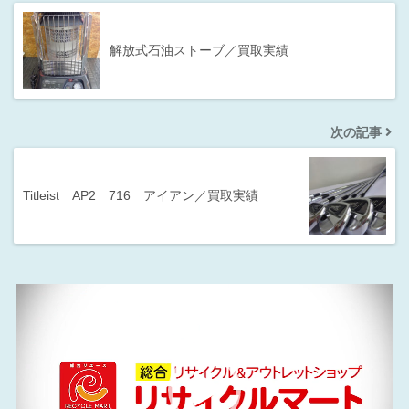
解放式石油ストーブ／買取実績
次の記事
Titleist AP2 716 アイアン／買取実績
動
画
プ
レ
ー