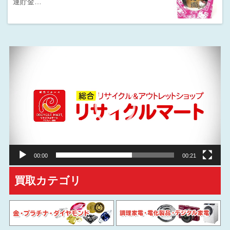
運貯金…
動
画
プ
レ
ー
ヤ
ー
00:00
00:21
買取カテゴリ