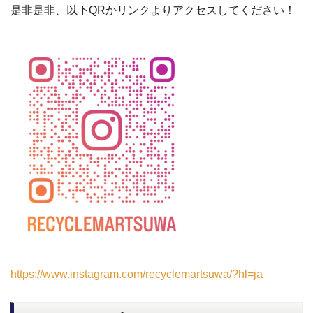
是非是非、以下QRかリンクよりアクセスしてください！
https://www.instagram.com/recyclemartsuwa/?hl=ja