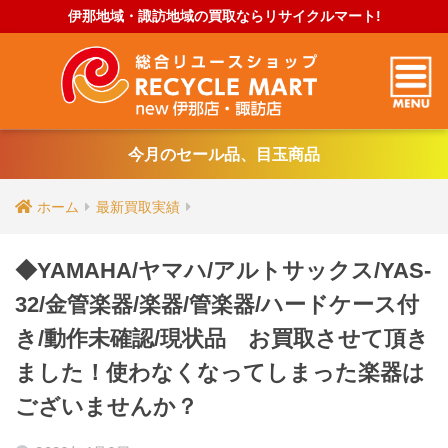
伊那地域・諏訪地域の買取ならリサイクルマート!
今月のセール品、目玉商品
ホーム
最新買取実績
◆YAMAHA/ヤマハ/アルトサックス/YAS-
32/金管楽器/楽器/管楽器/ハードケース付
き/動作未確認/現状品 お買取させて頂き
ました！使わなくなってしまった楽器は
ございませんか？