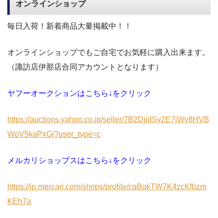
オンラインショップ
毎日入荷！新着商品大量掲載中！！
オンラインショップでもご自宅でお気軽に購入出来ます。
（諏訪店伊那店合同アカウントとなります）
ヤフーオークションはこちら↓をクリック
https://auctions.yahoo.co.jp/seller/7B2DjjdSy2E7jWy8HVB
WoV5kaPxGj?user_type=c
メルカリショップスはこちら↓をクリック
https://jp.mercari.com/shops/profile/cqBqkTW7K4zcKfbzm
KEh7a