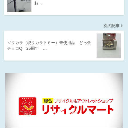
お…
次の記事
▽タカラ（現タカラトミー）未使用品 どっ金
チョロQ 25周年 …
動
画
プ
レ
ー
ヤ
ー