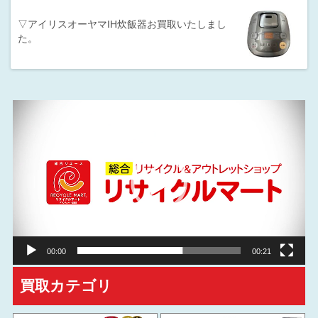
▽アイリスオーヤマIH炊飯器お買取いたしまし
た。
動
画
プ
レ
ー
ヤ
ー
00:00
00:21
買取カテゴリ