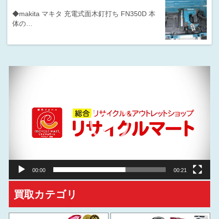
◆makita マキタ 充電式面木釘打ち FN350D 本
体の…
動
画
プ
レ
ー
ヤ
ー
00:00
00:21
買取カテゴリ