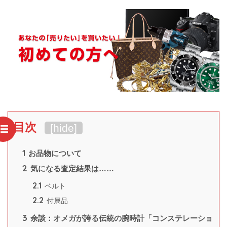
目次
[
hide
]
1
お品物について
2
気になる査定結果は……
2.1
ベルト
2.2
付属品
3
余談：オメガが誇る伝統の腕時計「コンステレーショ