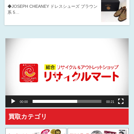
◆JOSEPH CHEANEY ドレスシューズ ブラウン
系 5…
動
画
プ
レ
ー
ヤ
ー
00:00
00:21
買取カテゴリ