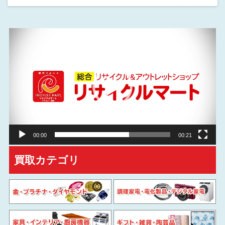
動
画
プ
レ
ー
ヤ
ー
00:00
00:21
買取カテゴリ