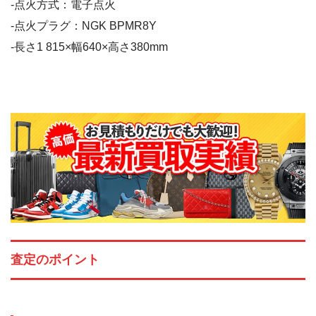
-点火方式：電子点火
-点火プラグ：NGK BPMR8Y
-長さ1 815×幅640×高さ380mm
査定のポイント