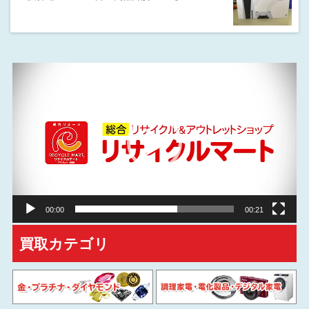
動
画
プ
レ
ー
ヤ
ー
00:00
00:21
買取カテゴリ