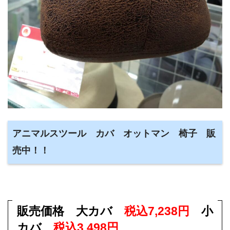
アニマルスツール カバ オットマン 椅子 販
売中！！
販売価格 大カバ
税込7,238円
小
カバ
税込3,498円