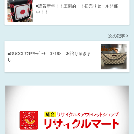
■謹賀新年！！圧倒的！！初売りセール開催
中！！
次の記事
■GUCCI ｱｸｾｻﾘｰﾎﾟｰﾁ 07198 お譲り頂きま
し…
動
画
プ
レ
ー
ヤ