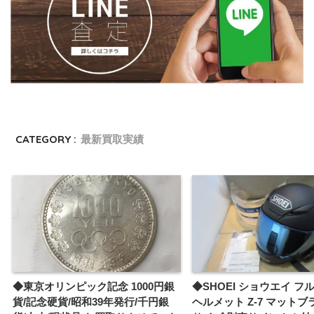
CATEGORY :
最新買取実績
◆東京オリンピック記念 1000円銀
◆SHOEI ショウエイ フ
貨/記念硬貨/昭和39年発行/千円銀
ヘルメット Z-7 マットブ