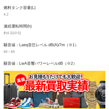
燃料タンク容量(L)
4.2
連続運転時間(h)
約4.2[10.5]
騒音値：Laeq音圧レベル dB(A)/7m（※1）
60～65
騒音値：LwA音響パワーレベルdB（※2）