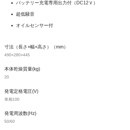
バッテリー充電専用出力付（DC12Ｖ）
超低騒音
オイルセンサー付
寸法（長さ×幅×高さ）（mm）
490×280×445
本体乾燥質量(kg)
20
発電定格電圧(V)
単相100
発電周波数(Hz)
50/60