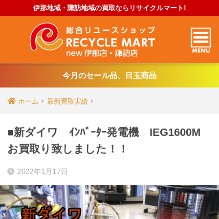
伊那地域・諏訪地域の買取ならリサイクルマート!
今月のセール品、目玉商品
ホーム
最新買取実績
■新ダイワ ｲﾝﾊﾞｰﾀｰ発電機 IEG1600M
お買取り致しました！！
2022年1月17日