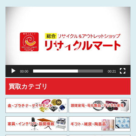
動
画
プ
レ
ー
ヤ
ー
00:00
00:21
買取カテゴリ