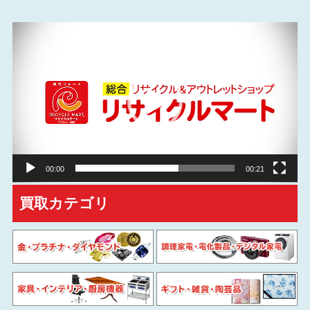
動
画
プ
レ
ー
ヤ
ー
00:00
00:21
買取カテゴリ