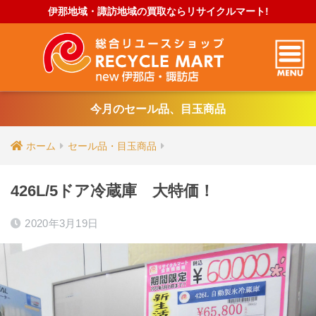
伊那地域・諏訪地域の買取ならリサイクルマート!
今月のセール品、目玉商品
ホーム
セール品・目玉商品
426L/5ドア冷蔵庫 大特価！
2020年3月19日